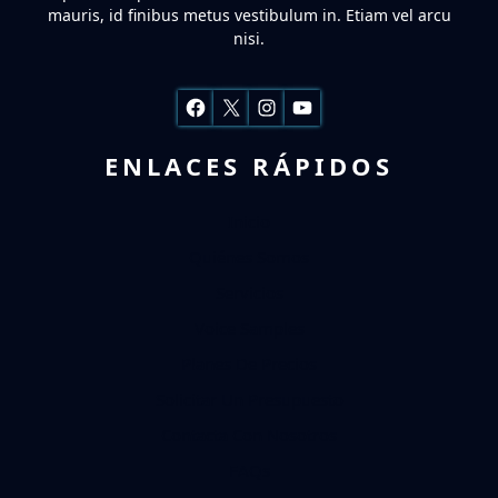
mauris, id finibus metus vestibulum in. Etiam vel arcu
nisi.
Facebook
X
Instagram
YouTube
ENLACES RÁPIDOS
Inicio
Quiénes Somos
Servicios
Voice Samples
Planes De Precios
Solicitar Un Presupuesto
Contacta Con Nosotros
FAQs