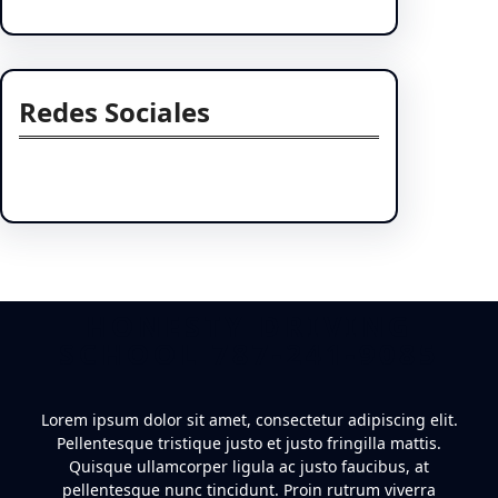
Redes Sociales
Facebook
Twitter
Instagram
LinkedIn
Pinterest
Vimeo
Tumblr
HONESTY DRIVING
SCHOOL 787-241-9085
Lorem ipsum dolor sit amet, consectetur adipiscing elit.
Pellentesque tristique justo et justo fringilla mattis.
Quisque ullamcorper ligula ac justo faucibus, at
pellentesque nunc tincidunt. Proin rutrum viverra