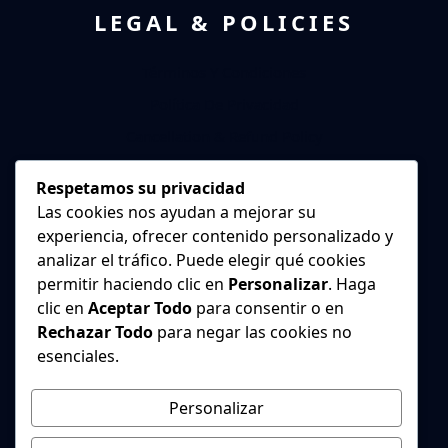
LEGAL & POLICIES
Términos Y Condiciones
Política De Privacidad
Cancellation & Refund Policy
Política De Cookies
Respetamos su privacidad
Declaración De Accesibilidad
Las cookies nos ayudan a mejorar su
experiencia, ofrecer contenido personalizado y
¿NECESITAS AYUDA?
analizar el tráfico. Puede elegir qué cookies
permitir haciendo clic en
Personalizar
. Haga
+123456789123
clic en
Aceptar Todo
para consentir o en
Rechazar Todo
para negar las cookies no
Monday To Saturday : 09.00AM – 08.00PM
esenciales.
Domingo cerrado
Personalizar