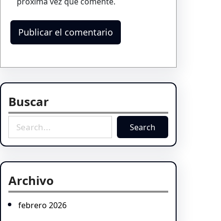
próxima vez que comente.
Buscar
S
Search
e
a
r
c
Archivo
h
febrero 2026